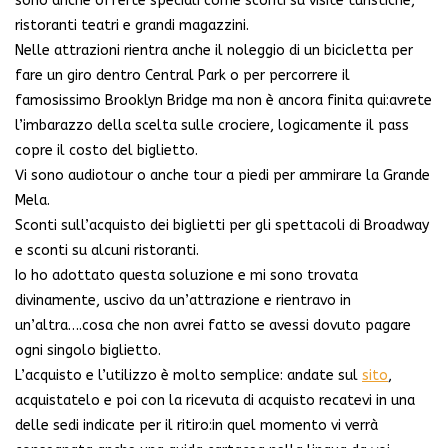
sono anche offerte speciali come sconti su visite turistiche,
ristoranti teatri e grandi magazzini.
Nelle attrazioni rientra anche il noleggio di un bicicletta per
fare un giro dentro Central Park o per percorrere il
famosissimo Brooklyn Bridge ma non è ancora finita qui:avrete
l’imbarazzo della scelta sulle crociere, logicamente il pass
copre il costo del biglietto.
Vi sono audiotour o anche tour a piedi per ammirare la Grande
Mela.
Sconti sull’acquisto dei biglietti per gli spettacoli di Broadway
e sconti su alcuni ristoranti.
Io ho adottato questa soluzione e mi sono trovata
divinamente, uscivo da un’attrazione e rientravo in
un’altra….cosa che non avrei fatto se avessi dovuto pagare
ogni singolo biglietto.
L’acquisto e l’utilizzo è molto semplice: andate sul
sito
,
acquistatelo e poi con la ricevuta di acquisto recatevi in una
delle sedi indicate per il ritiro:in quel momento vi verrà