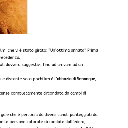
ilm che vi è stato girato: “Un’ottima annata”. Prima
precedenza.
li davvero suggestivi, fino ad arrivare ad un
 e distante solo pochi km è l’
abbazia di Senanque
,
ercense completamente circondata da campi di
ga e che è percorsa da diversi canali punteggiati da
con le persiane colorate circondate dall’edera,