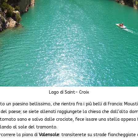
Lago di Saint- Croix
 un paesino bellissimo, che rientra fra i più belli di Francia: Moust
i del paese; se siete allenati raggiungete la chiesa che dall’alto do
e tornato sano e salvo dalle crociate, fece issare una stella appesa 
tillando al sole del tramonto.
orrere la piana di
Valensole
: transiterete su strade fiancheggiate