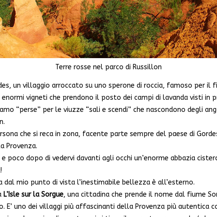
Terre rosse nel parco di Russillon
s, un villaggio arroccato su uno sperone di roccia, famoso per il f
e enormi vigneti che prendono il posto dei campi di lavanda visti in 
siamo “perse” per le viuzze “sali e scendi” che nascondono degli ango
n.
rsona che si reca in zona, facente parte sempre del paese di Gordes
la Provenza.
o e poco dopo di vedervi davanti agli occhi un’enorme abbazia cist
!
a dal mio punto di vista l’inestimabile bellezza è all’esterno.
 a
L’Isle sur la Sorgue
, una cittadina che prende il nome dal fiume Sor
o. E’ uno dei villaggi più affascinanti della Provenza più autentica 