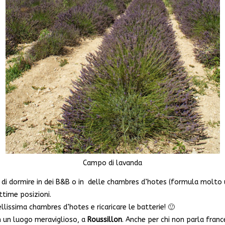
Campo di lavanda
 di dormire in dei B&B o in delle chambres d’hotes (formula molto uti
ttime posizioni.
ellissima chambres d’hotes e ricaricare le batterie! 🙂
in un luogo meraviglioso, a
Roussillon
. Anche per chi non parla franc