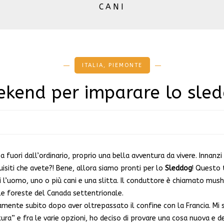
CANI
ITALIA
,
PIEMONTE
kend per imparare lo sle
nza fuori dall’ordinario, proprio una bella avventura da vivere. Innan
isiti che avete?! Bene, allora siamo pronti per lo
Sleddog
! Questo 
i l’uomo, uno o più cani e una slitta. Il conduttore è chiamato mush
elle foreste del Canada settentrionale.
camente subito dopo aver oltrepassato il confine con la Francia. M
a” e fra le varie opzioni, ho deciso di provare una cosa nuova e de