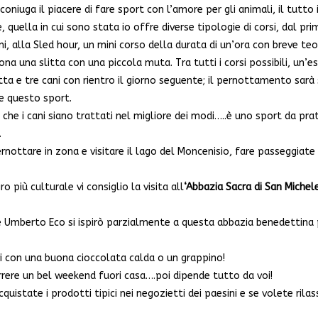
oniuga il piacere di fare sport con l’amore per gli animali, il tutto
, quella in cui sono stata io offre diverse tipologie di corsi, dal p
ani, alla Sled hour, un mini corso della durata di un’ora con breve t
sona una slitta con una piccola muta. Tra tutti i corsi possibili, un
tta e tre cani con rientro il giorno seguente; il pernottamento sarà
e questo sport.
che i cani siano trattati nel migliore dei modi…..è uno sport da pra
.
nottare in zona e visitare il lago del Moncenisio, fare passeggiate
o più culturale vi consiglio la visita all
‘Abbazia Sacra di San Michel
he Umberto Eco si ispirò parzialmente a questa abbazia benedettina
vi con una buona cioccolata calda o un grappino!
ere un bel weekend fuori casa….poi dipende tutto da voi!
uistate i prodotti tipici nei negozietti dei paesini e se volete rilas