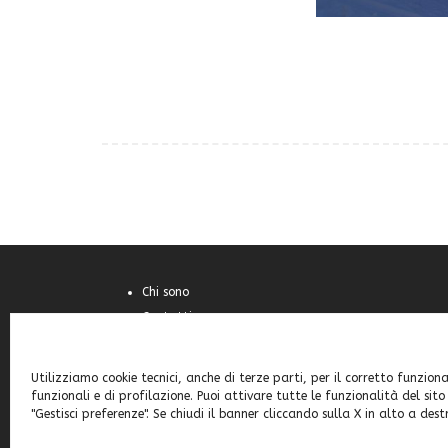
Chi sono
Contatti
Cookie Policy (UE)
Feste e sagre
Utilizziamo cookie tecnici, anche di terze parti, per il corretto funziona
Home
funzionali e di profilazione. Puoi attivare tutte le funzionalità del sito
"Gestisci preferenze". Se chiudi il banner cliccando sulla X in alto a dest
Italia
Mondo