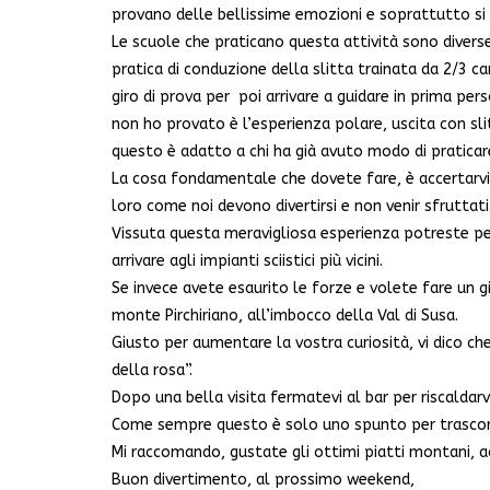
provano delle bellissime emozioni e soprattutto si c
Le scuole che praticano questa attività sono diverse
pratica di conduzione della slitta trainata da 2/3 c
giro di prova per poi arrivare a guidare in prima per
non ho provato è l’esperienza polare, uscita con sli
questo è adatto a chi ha già avuto modo di praticar
La cosa fondamentale che dovete fare, è accertarvi 
loro come noi devono divertirsi e non venir sfruttati
Vissuta questa meravigliosa esperienza potreste per
arrivare agli impianti sciistici più vicini.
Se invece avete esaurito le forze e volete fare un gir
monte Pirchiriano, all’imbocco della Val di Susa.
Giusto per aumentare la vostra curiosità, vi dico c
della rosa”.
Dopo una bella visita fermatevi al bar per riscaldar
Come sempre questo è solo uno spunto per trascorr
Mi raccomando, gustate gli ottimi piatti montani, acq
Buon divertimento, al prossimo weekend,