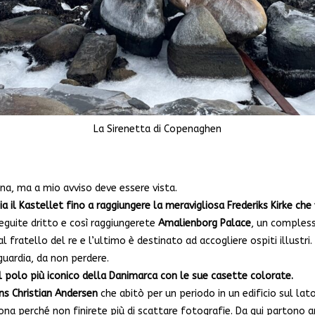
La Sirenetta di Copenaghen
na, ma a mio avviso deve essere vista.
a il Kastellet fino a raggiungere la meravigliosa Frederiks Kirke ch
eguite dritto e così raggiungerete
Amalienborg Palace
, un compless
l fratello del re e l’ultimo è destinato ad accogliere ospiti illustri.
 guardia, da non perdere.
l polo più iconico della Danimarca con le sue casette colorate.
ns Christian Andersen
che abitò per un periodo in un edificio sul lat
a perché non finirete più di scattare fotografie. Da qui partono an