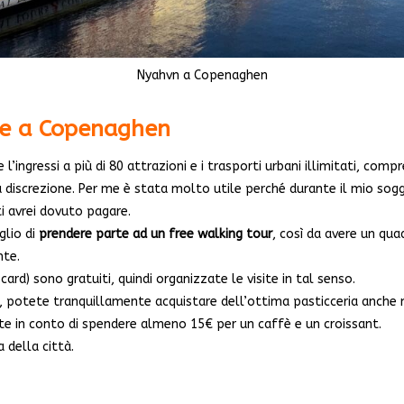
Nyahvn a Copenaghen
are a Copenaghen
’ingressi a più di 80 attrazioni e i trasporti urbani illimitati, comp
a discrezione. Per me è stata molto utile perché durante il mio sogg
ti avrei dovuto pagare.
glio di
prendere parte ad un free walking tour
, così da avere un qu
nte.
rd) sono gratuiti, quindi organizzate le visite in tal senso.
 potete tranquillamente acquistare dell’ottima pasticceria anche n
 in conto di spendere almeno 15€ per un caffè e un croissant.
 della città.