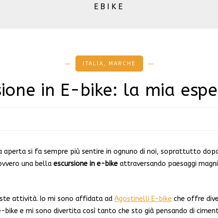
EBIKE
ITALIA
,
MARCHE
sione in E-bike: la mia espe
ia aperta si fa sempre più sentire in ognuno di noi, soprattutto dopo
 ovvero una bella
escursione in e-bike
attraversando paesaggi magnif
ste attività. Io mi sono affidata ad
Agostinelli E-bike
che offre dive
-bike e mi sono divertita così tanto che sto già pensando di ciment