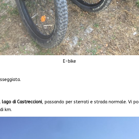
E-bike
asseggiata.
l
lago di Castreccioni
, passando per sterrati e strada normale. Vi po
di km.