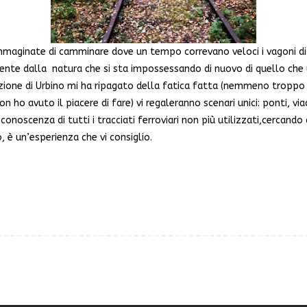
immaginate di camminare dove un tempo correvano veloci i vagoni d
amente dalla natura che si sta impossessando di nuovo di quello ch
 stazione di Urbino mi ha ripagato della fatica fatta (nemmeno troppo
n ho avuto il piacere di fare) vi regaleranno scenari unici: ponti, viad
conoscenza di tutti i tracciati ferroviari non più utilizzati,cercand
, è un’esperienza che vi consiglio.