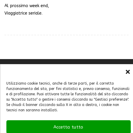
Al prossimo week end,
Viaggiatrice seriale.
Chi sono
Contatti
Utilizziamo cookie tecnici, anche di terze parti, per il corretto
Cookie Policy (UE)
funzionamento del sito, per fini statistici e, previo consenso, funzionali
e di profilazione. Puoi attivare tutte le funzionalità del sito cliccando
Feste e sagre
su "Accetta tutto" o gestire i consensi cliccando su "Gestisci preferenze".
Home
Se chiudi il banner cliccando sulla X in alto a destra, i cookie non
tecnici non saranno installati.
Italia
Mondo
Accetta tutto