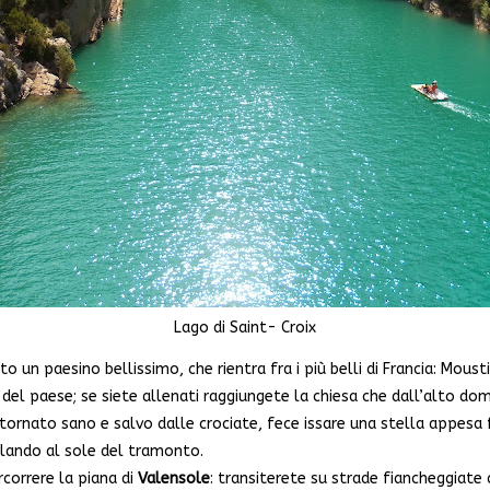
Lago di Saint- Croix
 un paesino bellissimo, che rientra fra i più belli di Francia: Moust
i del paese; se siete allenati raggiungete la chiesa che dall’alto do
e tornato sano e salvo dalle crociate, fece issare una stella appesa 
tillando al sole del tramonto.
orrere la piana di
Valensole
: transiterete su strade fiancheggiate