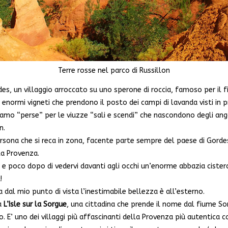
Terre rosse nel parco di Russillon
s, un villaggio arroccato su uno sperone di roccia, famoso per il f
e enormi vigneti che prendono il posto dei campi di lavanda visti in 
siamo “perse” per le viuzze “sali e scendi” che nascondono degli ango
n.
rsona che si reca in zona, facente parte sempre del paese di Gordes
la Provenza.
o e poco dopo di vedervi davanti agli occhi un’enorme abbazia cist
!
a dal mio punto di vista l’inestimabile bellezza è all’esterno.
 a
L’Isle sur la Sorgue
, una cittadina che prende il nome dal fiume Sor
o. E’ uno dei villaggi più affascinanti della Provenza più autentica 