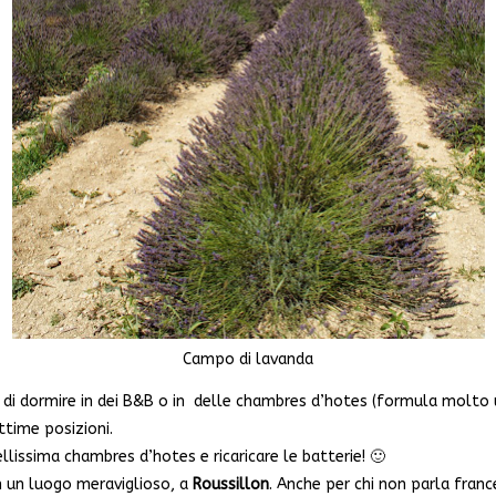
Campo di lavanda
 di dormire in dei B&B o in delle chambres d’hotes (formula molto uti
ttime posizioni.
ellissima chambres d’hotes e ricaricare le batterie! 🙂
in un luogo meraviglioso, a
Roussillon
. Anche per chi non parla franc