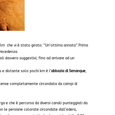
ilm che vi è stato girato: “Un’ottima annata”. Prima
precedenza.
li davvero suggestivi, fino ad arrivare ad un
 e distante solo pochi km è l’
abbazia di Senanque
,
ercense completamente circondata da campi di
ga e che è percorsa da diversi canali punteggiati da
con le persiane colorate circondate dall’edera,