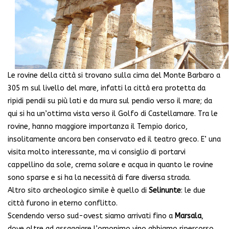
Le rovine della città si trovano sulla cima del Monte Barbaro a
305 m sul livello del mare, infatti la città era protetta da
ripidi pendii su più lati e da mura sul pendio verso il mare; da
qui si ha un’ottima vista verso il Golfo di Castellamare. Tra le
rovine, hanno maggiore importanza il Tempio dorico,
insolitamente ancora ben conservato ed il teatro greco. E’ una
visita molto interessante, ma vi consiglio di portarvi
cappellino da sole, crema solare e acqua in quanto le rovine
sono sparse e si ha la necessità di fare diversa strada.
Altro sito archeologico simile è quello di
Selinunte
: le due
città furono in eterno conflitto.
Scendendo verso sud-ovest siamo arrivati fino a
Marsala
,
dove oltre ad assaggiare l’omonimo vino abbiamo ripercorso