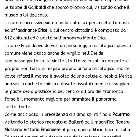
le tappe di Garibaldi che sbarcò proprio qui, visitando anche il
museo a lui dedicato.
Il giorno successivo siamo andati alla scoperta della famosa
ed affascinante
Erice
, il cui centro cittadino è composto da
512 abitanti ed è posto sull’omonimo Monte Erice.
Il nome Erice deriva da Erix, un personaggio mitologico; questo
comune viene citato anche da Virgilio nell’Eneide.
Una passeggiata tra le viette strette ed in salita non potete
proprio non farla, si respira proprio un’aria mitologica, molte
volte infatti il monte è avvolto da una coltre di nebbia. Merita
una visita anche la chiesa e dovete assolutamente assaggiare
le paste della pasticceria del centro; all’ora del tramonto
forse è il momento migliore per ammirare il panorama
sottostante.
Come anticipato in precedenza ci siamo spinti fino a
Palermo
,
visitando lo storico
mercato di Ballarò
ed il magnifico
Teatro
Massimo Vittorio Emanuele
, il più grande edificio lirico d’Italia.