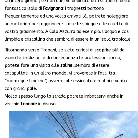
Un intero giorno ( se non due) va dedicato alla scoperta della
fantastica isola di
Favignana
; i traghetti partono
frequentemente ed una volta arrivati là, potrete noleggiare
un motorino per raggiungere tutte le spiagge e le calette di
vostro gradimento. A Cala Azzurra ad esempio. l’acqua è così
limpida e cristallina che sembra di essere in un’isola tropicale.
Ritornando verso Trapani, se siete curiosi di scoprire più da
vicino le tradizioni e di conseguenza le professioni locali,
potete fare una visita alle
saline.
..sembra di essere
catapultati in un altro mondo, vi troverete infatti tra
“montagne bianche”, ovvero sale essiccato e mulini a vento
con grandi pale.
Molto spesso lungo la strada potrete imbattervi anche in
vecchie
tonnare
in disuso.