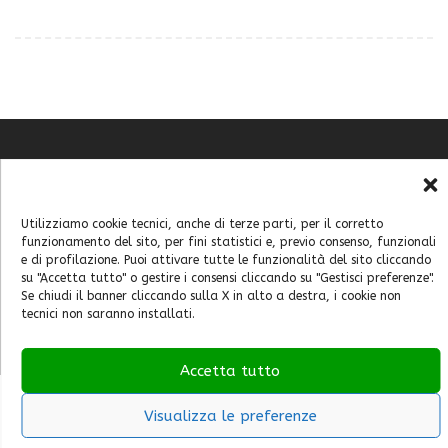
Chi sono
Contatti
Cookie Policy (UE)
Utilizziamo cookie tecnici, anche di terze parti, per il corretto
Feste e sagre
funzionamento del sito, per fini statistici e, previo consenso, funzionali
e di profilazione. Puoi attivare tutte le funzionalità del sito cliccando
Home
su "Accetta tutto" o gestire i consensi cliccando su "Gestisci preferenze".
Italia
Se chiudi il banner cliccando sulla X in alto a destra, i cookie non
tecnici non saranno installati.
Mondo
Accetta tutto
Visualizza le preferenze