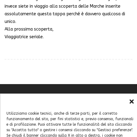
invece siete in viaggio alla scoperta delle Marche inserite
assolutamente questa tappa perché è davvero qualcosa di
unico.
Alla prossima scoperta,
Viaggiatrice seriale.
Chi sono
Contatti
Utilizziamo cookie tecnici, anche di terze parti, per il corretto
Cookie Policy (UE)
funzionamento del sito, per fini statistici e, previo consenso, funzionali
Feste e sagre
e di profilazione. Puoi attivare tutte le funzionalità del sito cliccando
Home
su "Accetta tutto" o gestire i consensi cliccando su "Gestisci preferenze".
Se chiudi il banner cliccando sulla X in alto a destra, i cookie non
Italia