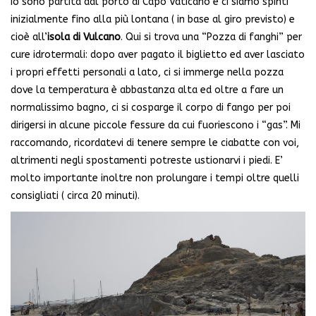
Io sono partita dal porto di Capo Vaticano e ci siamo spinti
inizialmente fino alla più lontana ( in base al giro previsto) e
cioè all’
isola di Vulcano
. Qui si trova una “Pozza di fanghi” per
cure idrotermali: dopo aver pagato il biglietto ed aver lasciato
i propri effetti personali a lato, ci si immerge nella pozza
dove la temperatura è abbastanza alta ed oltre a fare un
normalissimo bagno, ci si cosparge il corpo di fango per poi
dirigersi in alcune piccole fessure da cui fuoriescono i “gas”. Mi
raccomando, ricordatevi di tenere sempre le ciabatte con voi,
altrimenti negli spostamenti potreste ustionarvi i piedi. E’
molto importante inoltre non prolungare i tempi oltre quelli
consigliati ( circa 20 minuti).