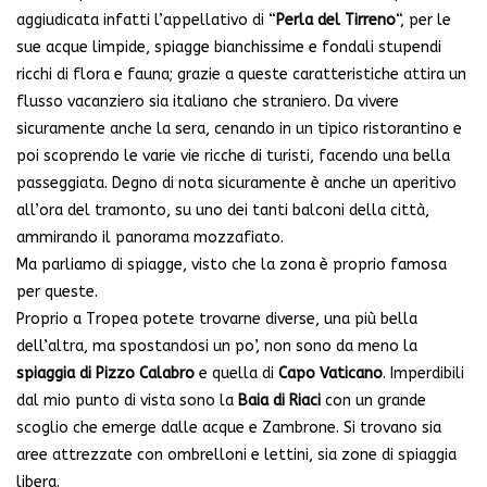
aggiudicata infatti l’appellativo di “
Perla del Tirreno
“, per le
sue acque limpide, spiagge bianchissime e fondali stupendi
ricchi di flora e fauna; grazie a queste caratteristiche attira un
flusso vacanziero sia italiano che straniero. Da vivere
sicuramente anche la sera, cenando in un tipico ristorantino e
poi scoprendo le varie vie ricche di turisti, facendo una bella
passeggiata. Degno di nota sicuramente è anche un aperitivo
all’ora del tramonto, su uno dei tanti balconi della città,
ammirando il panorama mozzafiato.
Ma parliamo di spiagge, visto che la zona è proprio famosa
per queste.
Proprio a Tropea potete trovarne diverse, una più bella
dell’altra, ma spostandosi un po’, non sono da meno la
spiaggia di Pizzo Calabro
e quella di
Capo Vaticano
. Imperdibili
dal mio punto di vista sono la
Baia di Riaci
con un grande
scoglio che emerge dalle acque e Zambrone. Si trovano sia
aree attrezzate con ombrelloni e lettini, sia zone di spiaggia
libera.