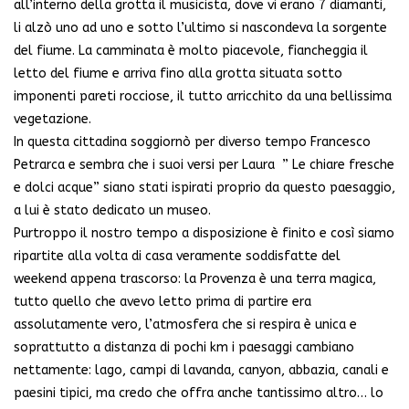
all’interno della grotta il musicista, dove vi erano 7 diamanti,
li alzò uno ad uno e sotto l’ultimo si nascondeva la sorgente
del fiume. La camminata è molto piacevole, fiancheggia il
letto del fiume e arriva fino alla grotta situata sotto
imponenti pareti rocciose, il tutto arricchito da una bellissima
vegetazione.
In questa cittadina soggiornò per diverso tempo Francesco
Petrarca e sembra che i suoi versi per Laura ” Le chiare fresche
e dolci acque” siano stati ispirati proprio da questo paesaggio,
a lui è stato dedicato un museo.
Purtroppo il nostro tempo a disposizione è finito e così siamo
ripartite alla volta di casa veramente soddisfatte del
weekend appena trascorso: la Provenza è una terra magica,
tutto quello che avevo letto prima di partire era
assolutamente vero, l’atmosfera che si respira è unica e
soprattutto a distanza di pochi km i paesaggi cambiano
nettamente: lago, campi di lavanda, canyon, abbazia, canali e
paesini tipici, ma credo che offra anche tantissimo altro… lo