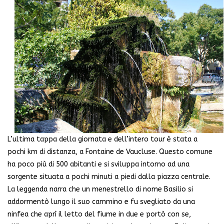
L’ultima tappa della giornata e dell’intero tour è stata a
pochi km di distanza, a Fontaine de Vaucluse. Questo comune
ha poco più di 500 abitanti e si sviluppa intorno ad una
sorgente situata a pochi minuti a piedi dalla piazza centrale.
La leggenda narra che un menestrello di nome Basilio si
addormentò lungo il suo cammino e fu svegliato da una
ninfea che aprì il letto del fiume in due e portò con se,