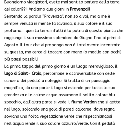
Buongiorno viaggiatori, avete mai sentito parlare della terra
dei colori??!! Andiamo due giorni in
Provenza
!!!
Sentendo la parola “Provenza”, non so a voi, ma a me è
sempre venuta in mente la lavanda, il suo colore e il suo
profumo… questa terra infatti è la patria di questa pianta che
raggiunge il suo massimo splendore da Giugno fino ai primi di
Agosto. Il tour che vi propongo non è totalmente incentrato
su questa, ma cerca di toccare con mano (o meglio con occhi)
più paesi possibili.
La prima tappa del primo giorno è un luogo meraviglioso, il
lago di Saint- Croix
, percorribile e attraversabile con delle
canoe o dei pedalò a noleggio. Si tratta di un paesaggio
magnifico, da una parte il lago si estende per tutta la sua
grandezza e le calme acque assumono il solito colore blu
specchio, dall’altra parte si vede il fiume
Verdon
che si getta
nel lago, solcando una gola di pareti calcaree, dove regna
sovrana una folta vegetazione verde che rispecchiandosi
nell’acqua rende il suo colore azzurro/verde. Con il pedalò