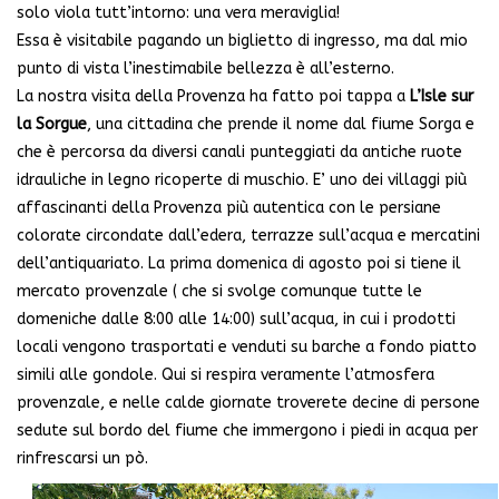
solo viola tutt’intorno: una vera meraviglia!
Essa è visitabile pagando un biglietto di ingresso, ma dal mio
punto di vista l’inestimabile bellezza è all’esterno.
La nostra visita della Provenza ha fatto poi tappa a
L’Isle sur
la Sorgue
, una cittadina che prende il nome dal fiume Sorga e
che è percorsa da diversi canali punteggiati da antiche ruote
idrauliche in legno ricoperte di muschio. E’ uno dei villaggi più
affascinanti della Provenza più autentica con le persiane
colorate circondate dall’edera, terrazze sull’acqua e mercatini
dell’antiquariato. La prima domenica di agosto poi si tiene il
mercato provenzale ( che si svolge comunque tutte le
domeniche dalle 8:00 alle 14:00) sull’acqua, in cui i prodotti
locali vengono trasportati e venduti su barche a fondo piatto
simili alle gondole. Qui si respira veramente l’atmosfera
provenzale, e nelle calde giornate troverete decine di persone
sedute sul bordo del fiume che immergono i piedi in acqua per
rinfrescarsi un pò.