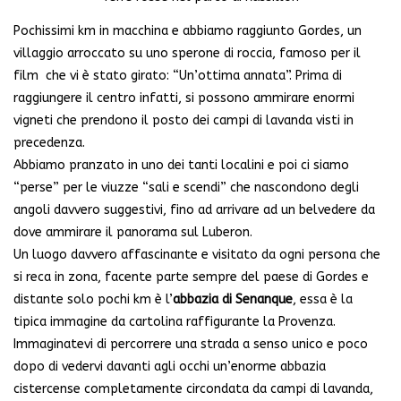
Pochissimi km in macchina e abbiamo raggiunto Gordes, un
villaggio arroccato su uno sperone di roccia, famoso per il
film che vi è stato girato: “Un’ottima annata”. Prima di
raggiungere il centro infatti, si possono ammirare enormi
vigneti che prendono il posto dei campi di lavanda visti in
precedenza.
Abbiamo pranzato in uno dei tanti localini e poi ci siamo
“perse” per le viuzze “sali e scendi” che nascondono degli
angoli davvero suggestivi, fino ad arrivare ad un belvedere da
dove ammirare il panorama sul Luberon.
Un luogo davvero affascinante e visitato da ogni persona che
si reca in zona, facente parte sempre del paese di Gordes e
distante solo pochi km è l’
abbazia di Senanque
, essa è la
tipica immagine da cartolina raffigurante la Provenza.
Immaginatevi di percorrere una strada a senso unico e poco
dopo di vedervi davanti agli occhi un’enorme abbazia
cistercense completamente circondata da campi di lavanda,