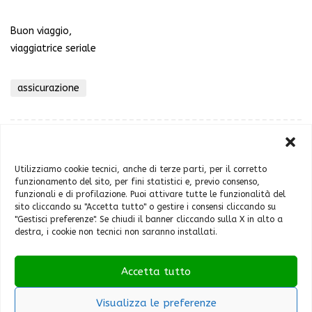
Buon viaggio,
viaggiatrice seriale
assicurazione
Utilizziamo cookie tecnici, anche di terze parti, per il corretto
funzionamento del sito, per fini statistici e, previo consenso,
funzionali e di profilazione. Puoi attivare tutte le funzionalità del
sito cliccando su "Accetta tutto" o gestire i consensi cliccando su
Chi sono
"Gestisci preferenze". Se chiudi il banner cliccando sulla X in alto a
Contatti
destra, i cookie non tecnici non saranno installati.
Cookie Policy (UE)
Feste e sagre
Accetta tutto
Home
Italia
Visualizza le preferenze