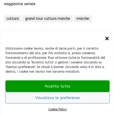
viaggiatrice seriale.
cultura
grand tour cultura marche
marche
Utilizziamo cookie tecnici, anche di terze parti, per il corretto
funzionamento del sito, per fini statistici e, previo consenso,
funzionali e di profilazione. Puoi attivare tutte le funzionalità del
sito cliccando su "Accetta tutto" o gestire i consensi cliccando su
Chi sono
"Gestisci preferenze". Se chiudi il banner cliccando sulla X in alto a
Contatti
destra, i cookie non tecnici non saranno installati.
Cookie Policy (UE)
Feste e sagre
Accetta tutto
Home
Italia
Visualizza le preferenze
Mondo
Cookie Policy