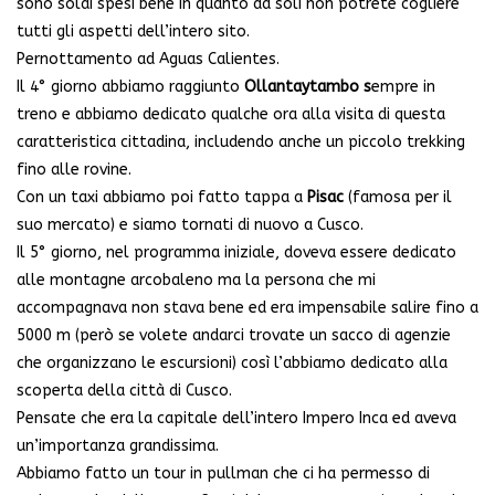
sono soldi spesi bene in quanto da soli non potrete cogliere
tutti gli aspetti dell’intero sito.
Pernottamento ad Aguas Calientes.
Il 4° giorno abbiamo raggiunto
Ollantaytambo s
empre in
treno e abbiamo dedicato qualche ora alla visita di questa
caratteristica cittadina, includendo anche un piccolo trekking
fino alle rovine.
Con un taxi abbiamo poi fatto tappa a
Pisac
(famosa per il
suo mercato) e siamo tornati di nuovo a Cusco.
Il 5° giorno, nel programma iniziale, doveva essere dedicato
alle montagne arcobaleno ma la persona che mi
accompagnava non stava bene ed era impensabile salire fino a
5000 m (però se volete andarci trovate un sacco di agenzie
che organizzano le escursioni) così l’abbiamo dedicato alla
scoperta della città di Cusco.
Pensate che era la capitale dell’intero Impero Inca ed aveva
un’importanza grandissima.
Abbiamo fatto un tour in pullman che ci ha permesso di