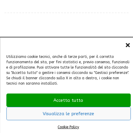
Chi sono
Utilizziamo cookie tecnici, anche di terze parti, per il corretto
Contatti
funzionamento del sito, per fini statistici e, previo consenso, funzionali
Cookie Policy (UE)
e di profilazione. Puoi attivare tutte le funzionalità del sito cliccando
su "Accetta tutto" o gestire i consensi cliccando su "Gestisci preferenze".
Feste e sagre
Se chiudi il banner cliccando sulla X in alto a destra, i cookie non
Home
tecnici non saranno installati.
Italia
Mondo
Accetta tutto
Visualizza le preferenze
Cookie Policy