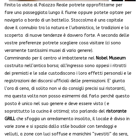
Finita la visita al Palazzo Reale potrete approfittarne per
fare una passeggiata lungo il fiume oppure potete optare per
navigarlo a bordo di un battello. Stoccolma è una capitale
dove il connubio tra la natura e l’urbanistica, le tradizioni e la
scoperta di nuove tendenze è davvero forte. A seconda delle
vostre preferenze potrete scegliere cosa visitare (ci sono
veramente tantissimi musei di vario genere).
Camminando per il centro vi imbatterete nel
Nobel Museum
costruito nell’antica borsa; all’ingresso sono appesi i ritratti
dei premiati e le sale custodiscono i loro effetti personali e le
registrazioni dei discorsi ufficiali delle premiazioni. E’ giunta
l’ora di cena, di solito non vi do consigli precisi sui ristoranti,
ma questa volta non posso esimermi dal farlo perché questo
posto è unico nel suo genere e deve essere visto ( e
soprattutto la cucina è ottima); sto parlando del
ristorante
GRILL
che sfoggia un arredamento insolito, il locale è diviso in
varie zone e si spazia dallo stile boudoir con tendaggi e
velluti, a zone con luci soffuse e manichini “svestiti” da sera,