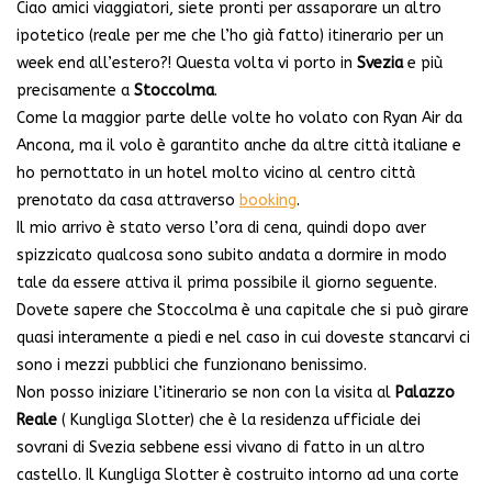
Ciao amici viaggiatori, siete pronti per assaporare un altro
ipotetico (reale per me che l’ho già fatto) itinerario per un
week end all’estero?! Questa volta vi porto in
Svezia
e più
precisamente a
Stoccolma
.
Come la maggior parte delle volte ho volato con Ryan Air da
Ancona, ma il volo è garantito anche da altre città italiane e
ho pernottato in un hotel molto vicino al centro città
prenotato da casa attraverso
booking
.
Il mio arrivo è stato verso l’ora di cena, quindi dopo aver
spizzicato qualcosa sono subito andata a dormire in modo
tale da essere attiva il prima possibile il giorno seguente.
Dovete sapere che Stoccolma è una capitale che si può girare
quasi interamente a piedi e nel caso in cui doveste stancarvi ci
sono i mezzi pubblici che funzionano benissimo.
Non posso iniziare l’itinerario se non con la visita al
Palazzo
Reale
( Kungliga Slotter) che è la residenza ufficiale dei
sovrani di Svezia sebbene essi vivano di fatto in un altro
castello. Il Kungliga Slotter è costruito intorno ad una corte