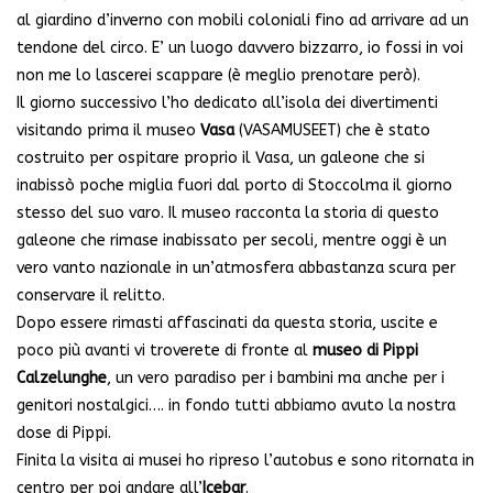
al giardino d’inverno con mobili coloniali fino ad arrivare ad un
tendone del circo. E’ un luogo davvero bizzarro, io fossi in voi
non me lo lascerei scappare (è meglio prenotare però).
Il giorno successivo l’ho dedicato all’isola dei divertimenti
visitando prima il museo
Vasa
(VASAMUSEET) che è stato
costruito per ospitare proprio il Vasa, un galeone che si
inabissò poche miglia fuori dal porto di Stoccolma il giorno
stesso del suo varo. Il museo racconta la storia di questo
galeone che rimase inabissato per secoli, mentre oggi è un
vero vanto nazionale in un’atmosfera abbastanza scura per
conservare il relitto.
Dopo essere rimasti affascinati da questa storia, uscite e
poco più avanti vi troverete di fronte al
museo di Pippi
Calzelunghe
, un vero paradiso per i bambini ma anche per i
genitori nostalgici…. in fondo tutti abbiamo avuto la nostra
dose di Pippi.
Finita la visita ai musei ho ripreso l’autobus e sono ritornata in
centro per poi andare all’
Icebar
.