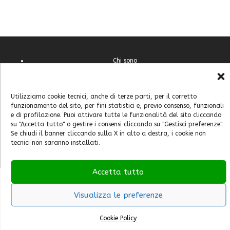
Chi sono
Contatti
Cookie Policy (UE)
Utilizziamo cookie tecnici, anche di terze parti, per il corretto
Feste e sagre
funzionamento del sito, per fini statistici e, previo consenso, funzionali
Home
e di profilazione. Puoi attivare tutte le funzionalità del sito cliccando
su "Accetta tutto" o gestire i consensi cliccando su "Gestisci preferenze".
Italia
Se chiudi il banner cliccando sulla X in alto a destra, i cookie non
Mondo
tecnici non saranno installati.
Accetta tutto
Visualizza le preferenze
Cookie Policy