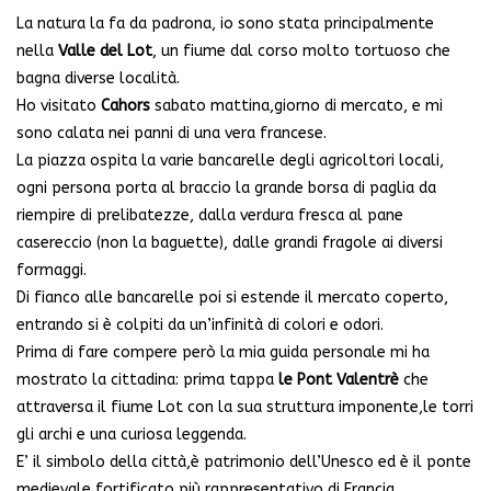
La natura la fa da padrona, io sono stata principalmente
nella
Valle del Lot
, un fiume dal corso molto tortuoso che
bagna diverse località.
Ho visitato
Cahors
sabato mattina,giorno di mercato, e mi
sono calata nei panni di una vera francese.
La piazza ospita la varie bancarelle degli agricoltori locali,
ogni persona porta al braccio la grande borsa di paglia da
riempire di prelibatezze, dalla verdura fresca al pane
casereccio (non la baguette), dalle grandi fragole ai diversi
formaggi.
Di fianco alle bancarelle poi si estende il mercato coperto,
entrando si è colpiti da un’infinità di colori e odori.
Prima di fare compere però la mia guida personale mi ha
mostrato la cittadina: prima tappa
le Pont Valentrè
che
attraversa il fiume Lot con la sua struttura imponente,le torri
gli archi e una curiosa leggenda.
E’ il simbolo della città,è patrimonio dell’Unesco ed è il ponte
medievale fortificato più rappresentativo di Francia.