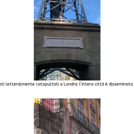
ati letteralmente catapultati a Londra: l’intera città è disseminata