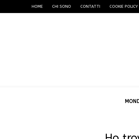
HOME
CHI SONO
CONTATTI
COOKIE POLICY 
MON
Ho tro