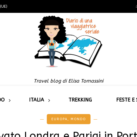
(UE)
Travel blog di Elisa Tomassini
DO
ITALIA
TREKKING
FESTE E
EUROPA
,
MONDO
vato Londra e Parigi in Por