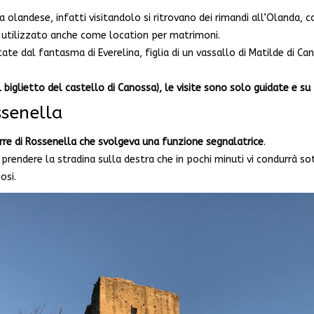
na olandese, infatti visitandolo si ritrovano dei rimandi all’Olanda
è utilizzato anche come location per matrimoni.
ate dal fantasma di Everelina, figlia di un vassallo di Matilde di C
 il biglietto del castello di Canossa), le visite sono solo guidate e 
ssenella
rre di Rossenella che svolgeva una funzione segnalatrice
.
 prendere la stradina sulla destra che in pochi minuti vi condurrà so
osi.