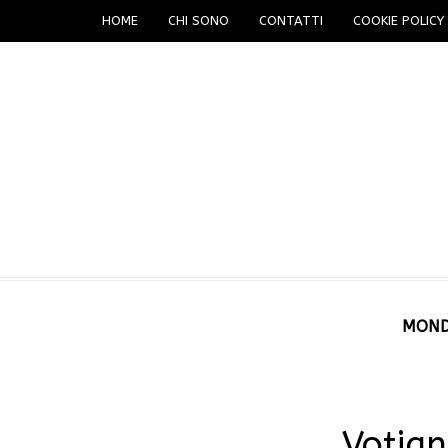
HOME
CHI SONO
CONTATTI
COOKIE POLICY 
MON
Votign