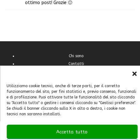
ottimo post! Grazie 🙂
Chi sono
Contatti
Cookie Policy (UE)
Feste e sagre
Utilizziamo cookie tecnici, anche di terze parti, per il corretto
Home
funzionamento del sito, per fini statistici e, previo consenso, funzionali
Italia
e di profilazione. Puoi attivare tutte le funzionalità del sito cliccando
Mondo
su "Accetta tutto" o gestire i consensi cliccando su "Gestisci preferenze".
Se chiudi il banner cliccando sulla X in alto a destra, i cookie non
tecnici non saranno installati.
Accetta tutto