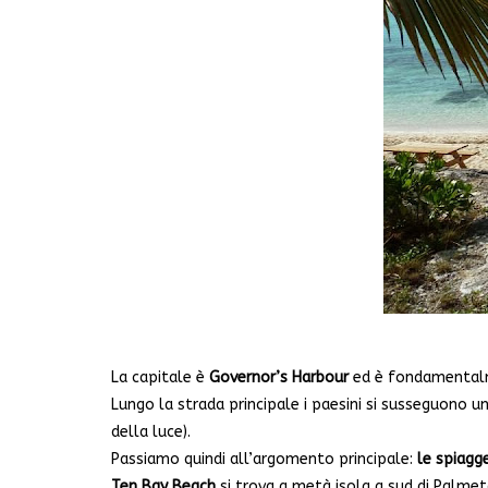
La capitale è
Governor’s Harbour
ed è fondamentalmen
Lungo la strada principale i paesini si susseguono u
della luce).
Passiamo quindi all’argomento principale:
le spiagg
Ten Bay Beach
si trova a metà isola a sud di Palmet