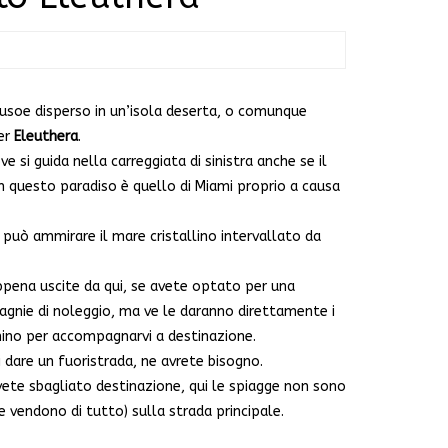
rusoe disperso in un’isola deserta, o comunque
er
Eleuthera
.
e si guida nella carreggiata di sinistra anche se il
n questo paradiso è quello di Miami proprio a causa
si può ammirare il mare cristallino intervallato da
pena uscite da qui, se avete optato per una
pagnie di noleggio, ma ve le daranno direttamente i
ulmino per accompagnarvi a destinazione.
 dare un fuoristrada, ne avrete bisogno.
i avete sbagliato destinazione, qui le spiagge non sono
 vendono di tutto) sulla strada principale.