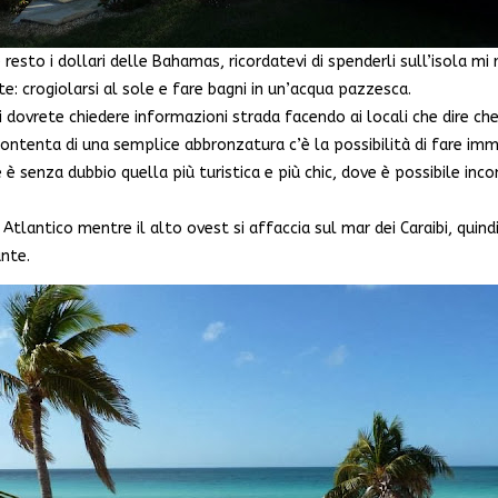
esto i dollari delle Bahamas, ricordatevi di spenderli sull’isola m
nte: crogiolarsi al sole e fare bagni in un’acqua pazzesca.
ovrete chiedere informazioni strada facendo ai locali che dire che
ccontenta di una semplice abbronzatura c’è la possibilità di fare imme
 è senza dubbio quella più turistica e più chic, dove è possibile inc
o Atlantico mentre il alto ovest si affaccia sul mar dei Caraibi, qui
ante.