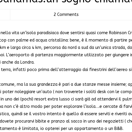
2 Comments
nella vita un’isola paradisiaca dove sentirsi quasi come Robinson C
top con palme ed acqua cristallina: bene, è il momento di partire p
 km e larga circa 4 km, percorsa da nord a sud da un’unica strada, dov
oi. L’aeroporto di partenza maggiormente utilizzato per giungere i
ti anche da Londra.
 terra, infatti poco prima dell’atterraggio dai finestrini dell’aereo 
omune, ma la sua grandezza è pari a due stanze messe insieme; ap
i poter noleggiare un’auto ( non troverete i soliti desk con le com
 in uno dei (pochi) resort extra lusso ci sarà già ad attendervi il p
 non c’è altro modo per poter esplorare l’isola….e cercate di farvi
istica, quindi se il vostro intento è quello di essere serviti e riverit
vete procurarvi bibite e pranzo al sacco in uno dei negozietti ( che
ottamento è limitata, io opterei per un appartamento o un B&B.