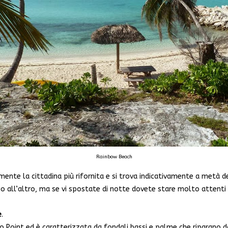
Rainbow Beach
te la cittadina più rifornita e si trova indicativamente a metà del
no all’altro, ma se vi spostate di notte dovete stare molto attenti 
e
.
o Point ed è caratterizzata da fondali bassi e palme che riparano d