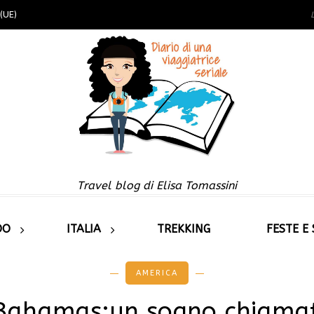
(UE)
Travel blog di Elisa Tomassini
DO
ITALIA
TREKKING
FESTE E
AMERICA
 Bahamas:un sogno chiama