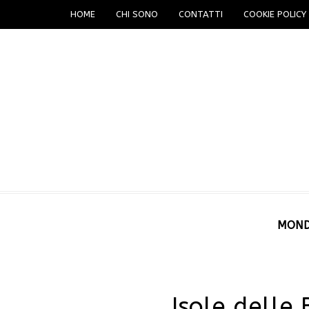
HOME
CHI SONO
CONTATTI
COOKIE POLICY 
MON
Isole delle