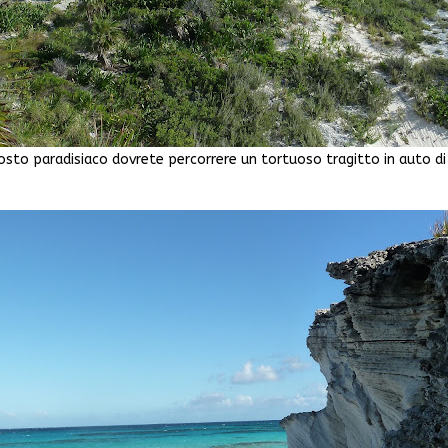
osto paradisiaco dovrete percorrere un tortuoso tragitto in auto di 